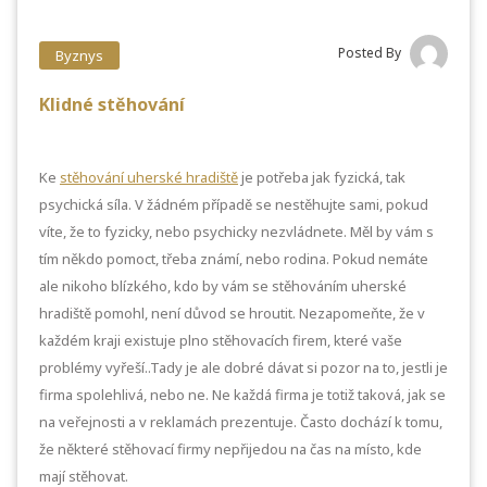
Posted By
Byznys
Klidné stěhování
Ke
stěhování uherské hradiště
je potřeba jak fyzická, tak
psychická síla. V žádném případě se nestěhujte sami, pokud
víte, že to fyzicky, nebo psychicky nezvládnete. Měl by vám s
tím někdo pomoct, třeba známí, nebo rodina. Pokud nemáte
ale nikoho blízkého, kdo by vám se stěhováním uherské
hradiště pomohl, není důvod se hroutit. Nezapomeňte, že v
každém kraji existuje plno stěhovacích firem, které vaše
problémy vyřeší..Tady je ale dobré dávat si pozor na to, jestli je
firma spolehlivá, nebo ne. Ne každá firma je totiž taková, jak se
na veřejnosti a v reklamách prezentuje. Často dochází k tomu,
že některé stěhovací firmy nepřijedou na čas na místo, kde
mají stěhovat.