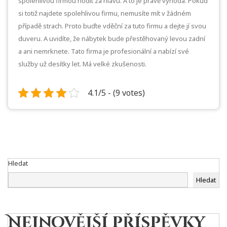
spolehlivou firmou hodit za hlavu. A to je právě výhoda. Pokud
si totiž najdete spolehlivou firmu, nemusíte mít v žádném
případě strach. Proto buďte vděční za tuto firmu a dejte jí svou
duveru. A uvidíte, že nábytek bude přestěhovaný levou zadní
a ani nemrknete. Tato firma je profesionální a nabízí své
služby už desítky let. Má velké zkušenosti.
4.1/5 - (9 votes)
Hledat
Hledat
Nejnovější příspěvky