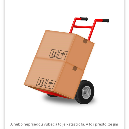
A nebo nepřijedou vůbec a to je katastrofa. A to i přesto, že jim