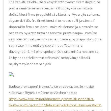
lidé zaplatili zálohu. Od takových stěhovacích firem dejte ruce
pryč a zaměřte se na recenze na Googlu, kde se můžete
dočíst, která firma je spolehlivá a která ne. Vyvarujte se tomu,
abyste dali důvěru firmě, která si to nezaslouží. Já vám teď
doporučím firmu, se kterou mám zkušenosti já. Nemusíte se
bát, že by byla tato firma neseriózní, právě naopak. Pomůže
vám přestěhovat všechny věci a můžete si být naprosto jistí, že
se na túto firmu můžete spolehnout. Táto firma je
důveryhodná, má plno spokojených zákazníků a nestane se,
že by nedodrželi termín stěhování, nebo vám poškodili
nějakým způsobem nábytek.
Budete prekvapení. Nemusíte se stresovat tím, že musíte
stěhovat nábytek a můžete to všechno s touto
https://www.zive.cz/poradna/mate-prosim-skusenosti-s-
touto-/sc-20-cq-331611/default.aspx%3Fconsultanswers%3D1