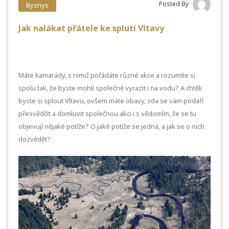
Posted By
Byznys
Jak nalákat přátele ke splutí Vltavy
Máte kamarády, s nimiž pořádáte různé akce a rozumíte si
spolu tak, že byste mohli společně vyrazit i na vodu? A chtěli
byste si splout Vltavu, ovšem máte obavy, zda se vám podaří
přesvědčit a domluvit společnou akci i s vědomím, že se tu
objevují nějaké potíže? O jaké potíže se jedná, a jak se o nich
dozvědět?