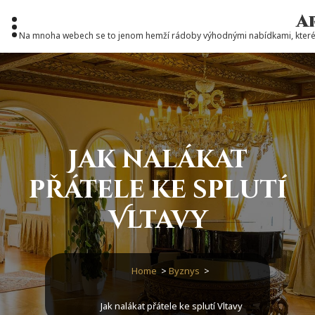
Skip
A
to
content
Na mnoha webech se to jenom hemží rádoby výhodnými nabídkami, které 
Jak nalákat
přátele ke splutí
Vltavy
Home
>
Byznys
>
Jak nalákat přátele ke splutí Vltavy