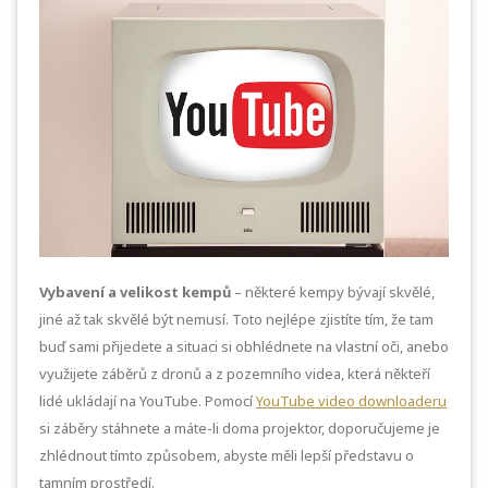
Vybavení a velikost kempů
– některé kempy bývají skvělé,
jiné až tak skvělé být nemusí. Toto nejlépe zjistíte tím, že tam
buď sami přijedete a situaci si obhlédnete na vlastní oči, anebo
využijete záběrů z dronů a z pozemního videa, která někteří
lidé ukládají na YouTube. Pomocí
YouTube video downloaderu
si záběry stáhnete a máte-li doma projektor, doporučujeme je
zhlédnout tímto způsobem, abyste měli lepší představu o
tamním prostředí.