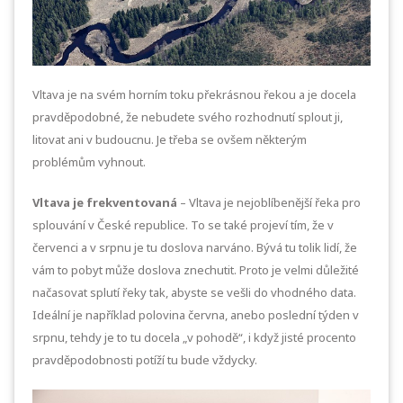
Vltava je na svém horním toku překrásnou řekou a je docela
pravděpodobné, že nebudete svého rozhodnutí splout ji,
litovat ani v budoucnu. Je třeba se ovšem některým
problémům vyhnout.
Vltava je frekventovaná
– Vltava je nejoblíbenější řeka pro
splouvání v České republice. To se také projeví tím, že v
červenci a v srpnu je tu doslova narváno. Bývá tu tolik lidí, že
vám to pobyt může doslova znechutit. Proto je velmi důležité
načasovat splutí řeky tak, abyste se vešli do vhodného data.
Ideální je například polovina června, anebo poslední týden v
srpnu, tehdy je to tu docela „v pohodě“, i když jisté procento
pravděpodobnosti potíží tu bude vždycky.