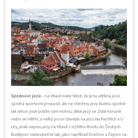
Sjízdnost jezů
– na Vltavě máte štěstí, že je tu většina jezů
sjízdná sportovní propustí, ale ne všechny jezy budou sjízdné
tak lehce. Jisté potíže vám mohou dělat jezy ve Zlaté Koruně
nebo ve Větřní, a velký pozor dávejte na jezu Na Rechlích a U
Liry, jinak nejsou jezy na Vltavě z Vyššího Brodu do Českých
Budějovic nebezpečné tak, jako například Dráchov a Čejnov na